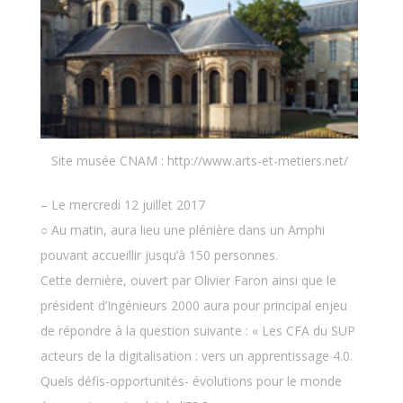
Site musée CNAM : http://www.arts-et-metiers.net/
– Le mercredi 12 juillet 2017
○ Au matin, aura lieu une plénière dans un Amphi
pouvant accueillir jusqu’à 150 personnes.
Cette dernière, ouvert par Olivier Faron ainsi que le
président d’Ingénieurs 2000 aura pour principal enjeu
de répondre à la question suivante : « Les CFA du SUP
acteurs de la digitalisation : vers un apprentissage 4.0.
Quels défis-opportunités- évolutions pour le monde