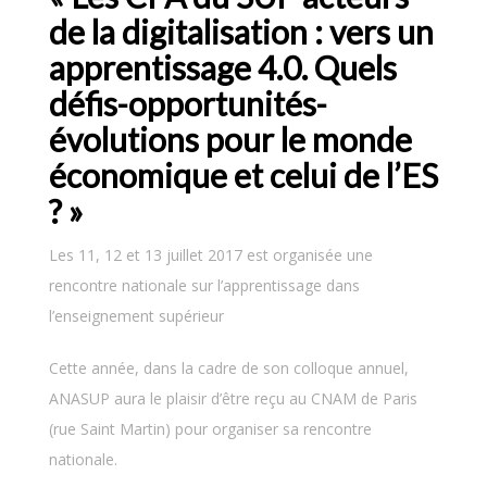
de la digitalisation : vers un
apprentissage 4.0. Quels
défis-opportunités-
évolutions pour le monde
économique et celui de l’ES
? »
Les 11, 12 et 13 juillet 2017 est organisée une
rencontre nationale sur l’apprentissage dans
l’enseignement supérieur
Cette année, dans la cadre de son colloque annuel,
ANASUP aura le plaisir d’être reçu au CNAM de Paris
(rue Saint Martin) pour organiser sa rencontre
nationale.