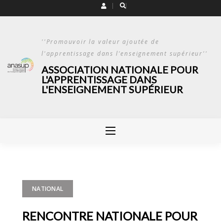
Skip
to
content
''Promouvoir la valeur ajoutée de
l'apprentissage dans l'enseignement supérieur''
ASSOCIATION NATIONALE POUR
L'APPRENTISSAGE DANS
L'ENSEIGNEMENT SUPÉRIEUR
NATIONAL
RENCONTRE NATIONALE POUR