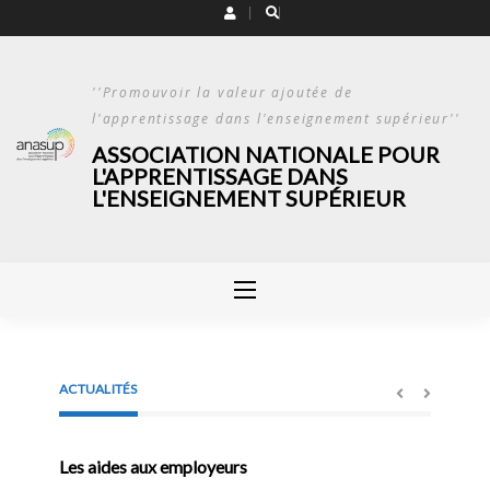
Skip
to
content
''Promouvoir la valeur ajoutée de
l'apprentissage dans l'enseignement supérieur''
ASSOCIATION NATIONALE POUR
L'APPRENTISSAGE DANS
L'ENSEIGNEMENT SUPÉRIEUR
ACTUALITÉS
Les aides aux employeurs