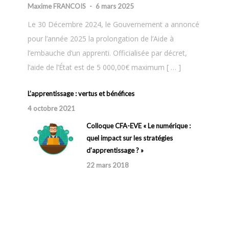
Maxime FRANCOIS
-
6 mars 2025
Le 30 Décembre 2024, le Gouvernement a annoncé
pour l’année 2025 la prolongation de l’Aide à
l’embauche d’un apprenti. Officialisée par décret,
l’aide de l’État est de 5 000,00€ maximum [ … ]
L’apprentissage : vertus et bénéfices
4 octobre 2021
ANASUP 
Colloque CFA-EVE « Le numérique :
ANASUP
quel impact sur les stratégies
Le nomb
d’apprentissage ? »
est com
22 mars 2018
trois de
effectifs