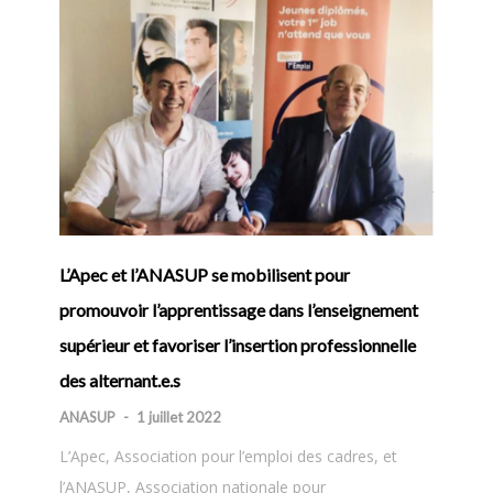
« AUCU
CE JOU
DE LA 
ANASUP
« AUCU
JOUR C
RÉFORM
DIRECTR
L’Apec et l’ANASUP se mobilisent pour
Charenso
promouvoir l’apprentissage dans l’enseignement
Assez des
supérieur et favoriser l’insertion professionnelle
l’enseign
des alternant.e.s
20 févri
ANASUP
-
1 juillet 2022
Le Minist
L’Apec, Association pour l’emploi des cadres, et
Diversit
l’ANASUP, Association nationale pour
6 novem