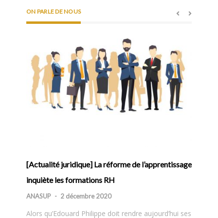
ON PARLE DE NOUS
Témoig
réseau
ANASUP
Morgane
Professi
livre qu
lorsque 
]
[Actualité juridique] La réforme de l’apprentissage
Redonner 
inquiète les formations RH
5 décem
ANASUP
-
2 décembre 2020
L’apprent
Alors qu’Edouard Philippe doit rendre aujourd’hui ses