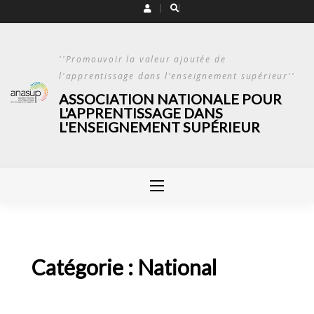
Skip
to
content
''Promouvoir la valeur ajoutée de
l'apprentissage dans l'enseignement supérieur''
ASSOCIATION NATIONALE POUR
L'APPRENTISSAGE DANS
L'ENSEIGNEMENT SUPÉRIEUR
Catégorie :
National